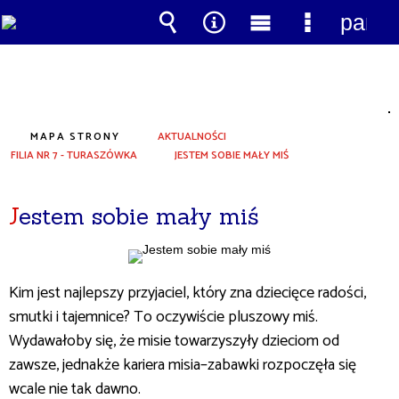
panel
Wyszukiwarka
Narzędzia
Menu
Menu
główne
szczegół
MAPA STRONY
AKTUALNOŚCI
FILIA NR 7 - TURASZÓWKA
JESTEM SOBIE MAŁY MIŚ
Jestem sobie mały miś
Kim jest najlepszy przyjaciel, który zna dziecięce radości,
smutki i tajemnice? To oczywiście pluszowy miś.
Wydawałoby się, że misie towarzyszyły dzieciom od
zawsze, jednakże kariera misia–zabawki rozpoczęła się
wcale nie tak dawno.