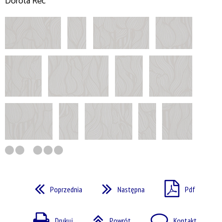
Dorota Rec
Poprzednia
Następna
Pdf
Drukuj
Powrót
Kontakt