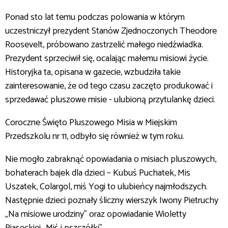
Ponad sto lat temu podczas polowania w którym
uczestniczył prezydent Stanów Zjednoczonych Theodore
Roosevelt, próbowano zastrzelić małego niedźwiadka.
Prezydent sprzeciwił się, ocalając małemu misiowi życie.
Historyjka ta, opisana w gazecie, wzbudziła takie
zainteresowanie, że od tego czasu zaczęto produkować i
sprzedawać pluszowe misie - ulubioną przytulankę dzieci.
Coroczne Święto Pluszowego Misia w Miejskim
Przedszkolu nr 11, odbyło się również w tym roku.
Nie mogło zabraknąć opowiadania o misiach pluszowych,
bohaterach bajek dla dzieci – Kubuś Puchatek, Mis
Uszatek, Colargol, miś Yogi to ulubieńcy najmłodszych.
Następnie dzieci poznały śliczny wierszyk Iwony Pietruchy
„Na misiowe urodziny” oraz opowiadanie Wioletty