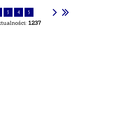
3
4
5
ktualności:
1237