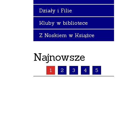
Działy i Filie
Kluby w bibliotece
Z Noskiem w Książce
Najnowsze
1
2
3
4
5