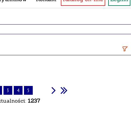
Sz
fra
Da
pub
3
4
5
ktualności:
1237
Kat