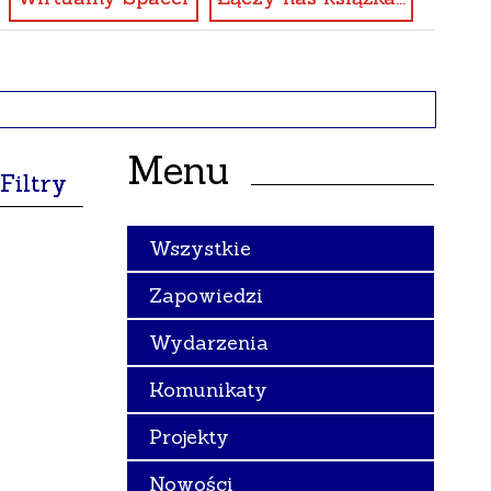
Menu
Filtry
ukana
Wszystkie
za
Zapowiedzi
ta
—
likacji
Wydarzenia
Komunikaty
egoria
Projekty
Nowości