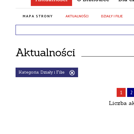
MAPA STRONY
AKTUALNOŚCI
DZIAŁY I FILIE
Aktualności
Kategoria:
Działy i Filie
Usuń
ten
filtr
1
2
Liczba a