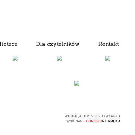
liotece
Dla czytelników
Kontakt
WALIDACJA:
HTML5
+
CSS3
+
WCAG 2.1
WYKONANIE
CONCEPT
INTERMEDIA